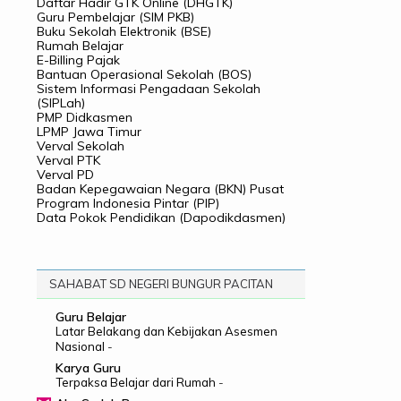
Daftar Hadir GTK Online (DHGTK)
Guru Pembelajar (SIM PKB)
Buku Sekolah Elektronik (BSE)
Rumah Belajar
E-Billing Pajak
Bantuan Operasional Sekolah (BOS)
Sistem Informasi Pengadaan Sekolah
(SIPLah)
PMP Didkasmen
LPMP Jawa Timur
Verval Sekolah
Verval PTK
Verval PD
Badan Kepegawaian Negara (BKN) Pusat
Program Indonesia Pintar (PIP)
Data Pokok Pendidikan (Dapodikdasmen)
SAHABAT SD NEGERI BUNGUR PACITAN
Guru Belajar
Latar Belakang dan Kebijakan Asesmen
Nasional
-
Karya Guru
Terpaksa Belajar dari Rumah
-