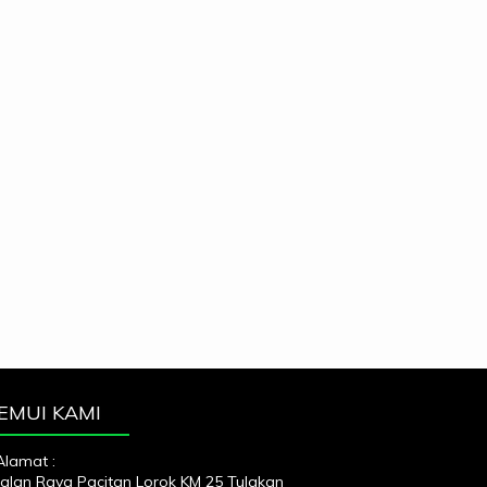
EMUI KAMI
Alamat :
Jalan Raya Pacitan Lorok KM 25 Tulakan