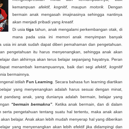
kemampuan
afektif, kognitif,
maupun
motorik.
Dengan
bermain anak mengasah imajinasinya sehingga nantinya
akan menjadi pribadi yang
kreatif.
Di usia
tiga
tahun, anak mengalami perkembangan otak, di
mana pada usia ini memori anak menyimpan banyak
a usia ini anak sudah dapat diberi pemahaman dan pengetahuan.
n pengetahuan itu harus menyenangkan, sehingga anak akan
elajar dan akhirnya akan terus belajar sepanjang hayatnya. Peran
k dapat menambah kemampuannya, baik dari segi
afektif, kognitif
unia bermainnya.
engenal istilah
Fun Learning
. Secara bahasa fun learning diartikan
 belajar yang menyenangkan adalah harus sesuai dengan minat,
 pandang anak, yang dunianya adalah bermain, belajar yang
dengan
“bermain bermakna”
. Ketika anak bermain, dan di dalam
 serta pengetahuan tentang suatu hal tertentu, maka anak akan
k akan belajar. Anak akan lebih mudah menyerap hal yang diberikan
lajar yang menyenangkan akan lebih efektif jika didampingi dan