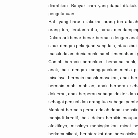
diarahkan. Banyak cara yang dapat dilak
pengetahuan.
Hal yang harus dilakukan orang tua adala
orang tua, terutama ibu, harus mendampi
Dalam arti benar-benar bermain dengan ana
sibuk dengan pekerjaan yang lain, atau sibu
masuk dalam dunia anak, sambil memahami p
Contoh bermain bermakna bersama anak, ant
anak, baik dengan menggunakan media pe
misalnya: bermain masak-masakan, anak berp
bermain mobil-mobilan, anak berperan seba
dokteran, anak berperan sebagai dokter dan o
sebagai penjual dan orang tua sebagai pembe
Manfaat bermain peran adalah dapat menstimu
menjadi kreatif, baik dalam berpikir maup
afektifnya, misalnya meningkatkan minat b
berkomunikasi, berinteraksi dan bersosiali