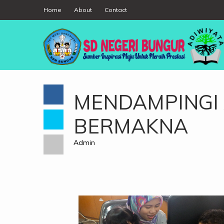
Home
About
Contact
MENDAMPINGI
BERMAKNA
Admin