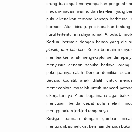
orang tua dapat menyampaikan pengetahua
macam-macam warna, dan lain-lain, yang b
pula dikenalkan tentang konsep berhitung
bermain. Atau bisa juga dikenalkan tenta
huruf tertentu, misalnya rumah A, bola B, mobil
Kedua
, bermain dengan benda yang disus
plastik, dan lain-lain
. Ketika bermain menyu
membiarkan anak mengeksplor sendiri apa ya
menyusun dengan sesuka hatinya, orang 
pekerjaannya salah. Dengan demikian secara 
Secara kognitif, anak dilatih untuk men
memecahkan masalah untuk mencari potong
dikerjakannya. Atau, bagaimana agar balok 
menyusun benda dapat pula melatih motor
menggunakan jari-jari tangannya.
Ketiga,
bermain dengan gambar, misaln
menggambar/melukis, bermain dengan buku akt