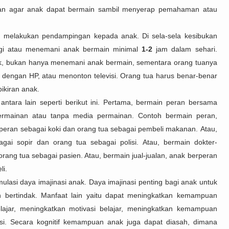
ukan agar anak dapat bermain sambil menyerap pemahaman atau
h melakukan pendampingan kepada anak. Di sela-sela kesibukan
ngi atau menemani anak bermain minimal
1-2
jam dalam sehari.
k, bukan hanya menemani anak bermain, sementara orang tuanya
k dengan HP, atau menonton televisi. Orang tua harus benar-benar
ikiran anak.
ara lain seperti berikut ini. Pertama, bermain peran bersama
rmainan atau tanpa media permainan. Contoh bermain peran,
eran sebagai koki dan orang tua sebagai pembeli makanan. Atau,
gai sopir dan orang tua sebagai polisi. Atau, bermain dokter-
rang tua sebagai pasien. Atau, bermain jual-jualan, anak berperan
li.
lasi daya imajinasi anak. Daya imajinasi penting bagi anak untuk
un bertindak. Manfaat lain yaitu dapat meningkatkan kemampuan
elajar, meningkatkan motivasi belajar, meningkatkan kemampuan
sasi. Secara kognitif kemampuan anak juga dapat diasah, dimana