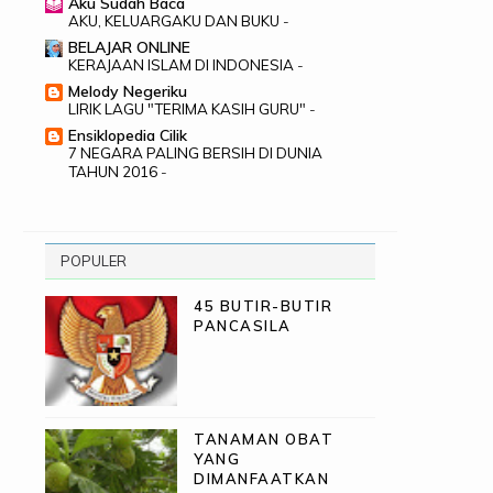
Aku Sudah Baca
AKU, KELUARGAKU DAN BUKU
-
BELAJAR ONLINE
KERAJAAN ISLAM DI INDONESIA
-
Melody Negeriku
LIRIK LAGU "TERIMA KASIH GURU"
-
Ensiklopedia Cilik
7 NEGARA PALING BERSIH DI DUNIA
TAHUN 2016
-
POPULER
45 BUTIR-BUTIR
PANCASILA
TANAMAN OBAT
YANG
DIMANFAATKAN