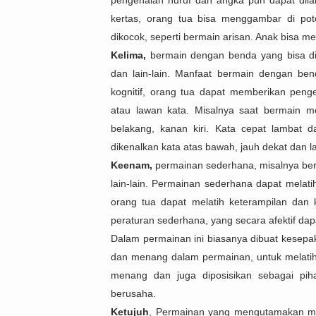
pengenalan huruf dan angka pun dapat dila
kertas, orang tua bisa menggambar di poto
dikocok, seperti bermain arisan. Anak bisa 
Kelima,
bermain dengan benda yang bisa dig
dan lain-lain. Manfaat bermain dengan ben
kognitif, orang tua dapat memberikan pen
atau lawan kata. Misalnya saat bermain m
belakang, kanan kiri. Kata cepat lambat 
dikenalkan kata atas bawah, jauh dekat dan la
Keenam,
permainan sederhana, misalnya berm
lain-lain. Permainan sederhana dapat melat
orang tua dapat melatih keterampilan dan
peraturan sederhana, yang secara afektif dapa
Dalam permainan ini biasanya dibuat kesepa
dan menang dalam permainan, untuk melatih s
menang dan juga diposisikan sebagai pih
berusaha.
Ketujuh
, Permainan yang mengutamakan moto