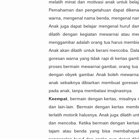
melatih minat dan motivasi anak untuk bela
Pemahaman dan pengetahuan dapat dikena
warna, mengenal nama benda, mengenal nam
Anak juga dapat belajar mengenal huruf d
dilatih dengan kegiatan mewarnai atau me
menggambar adalah orang tua harus membi
Anak akan dilatih untuk berani mencoba. Da
goresan warna yang tidak rapi di kertas gam
proses bermain mewarnai gambar, orang tua t
dengan obyek gambar. Anak boleh mewarna 
anak sebaiknya dibiarkan membuat goresan 
pada anak, tanpa membatasi imajinasinya.
Keempat
, bermain dengan kertas, misalnya 
dan lain-lain. Bermain dengan kertas membu
terlatih motorik halusnya. Anak juga dilatih u
dan mencoba. Ketika bermain dengan kertas
tajam atau benda yang bisa membahayaka